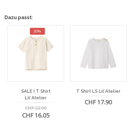
Dazu passt
:
30%
SALE I T Shirt
T Shirt LS Lil`Atelier
Lil`Atelier
CHF 17.90
CHF 22.90
CHF 16.05