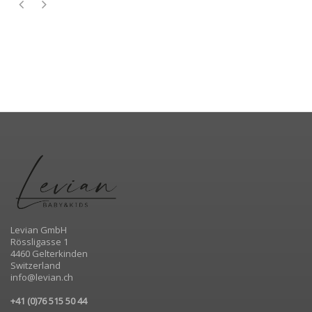
Levian GmbH
Rössligasse 1
4460 Gelterkinden
Switzerland
info@levian.ch
+41 (0)76 515 50 44