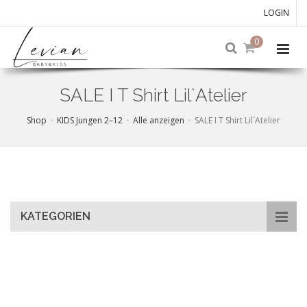
LOGIN
0
SALE I T Shirt Lil`Atelier
Shop
KIDS Jungen 2–12
Alle anzeigen
SALE I T Shirt Lil`Atelier
Skip
to
main
content
KATEGORIEN