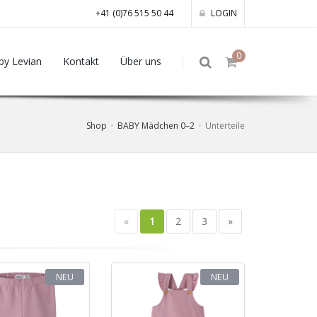
+41 (0)76 515 50 44
LOGIN
0
by Levian
Kontakt
Über uns
Shop
BABY Mädchen 0–2
Unterteile
«
1
2
3
»
NEU
NEU