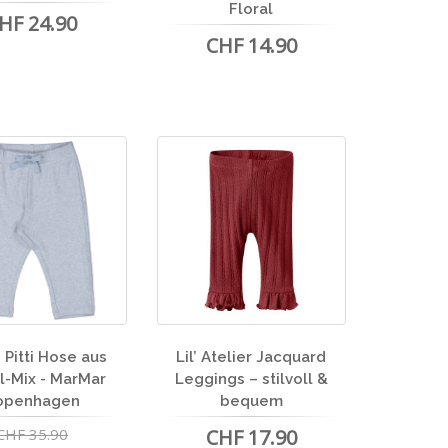
Floral
HF 24.90
CHF 14.90
 Pitti Hose aus
Lil’ Atelier Jacquard
-Mix - MarMar
Leggings – stilvoll &
openhagen
bequem
CHF 35.90
CHF 17.90