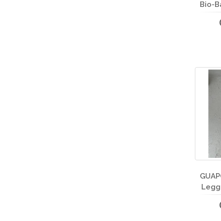
Bio-B
GUAPO
Legg