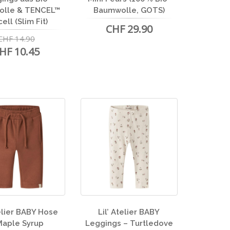
olle & TENCEL™
Baumwolle, GOTS)
ell (Slim Fit)
CHF 29.90
CHF 14.90
HF 10.45
telier BABY Hose
Lil’ Atelier BABY
Maple Syrup
Leggings – Turtledove