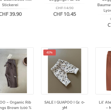
Stickerei
Baumw
CHF 14.90
Lyoc
CHF 39.90
CHF 10.45
C
40%
O – Organic Rib
SALE I GUAPOO I Gr. 0-
Lil’ A
ngs Brown (100 %
3M
– 