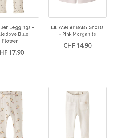
telier Leggings –
Lil’ Atelier BABY Shorts
tledove Blue
– Pink Morganite
Flower
CHF 14.90
HF 17.90