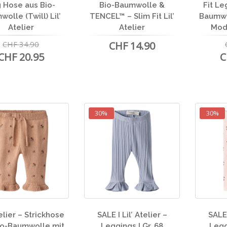
 Hose aus Bio-
Bio-Baumwolle &
Fit Le
olle (Twill) Lil’
TENCEL™ – Slim Fit Lil’
Baumw
Atelier
Atelier
Moda
CHF 34.90
CHF 14.90
CHF 20.95
C
30%
30%
telier – Strickhose
SALE I Lil’ Atelier –
SALE 
io-Baumwolle mit
Leggings I Gr. 68
Legg