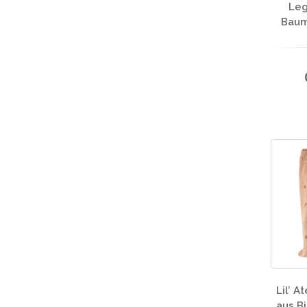
Leg
Baumw
Lil’ A
aus B