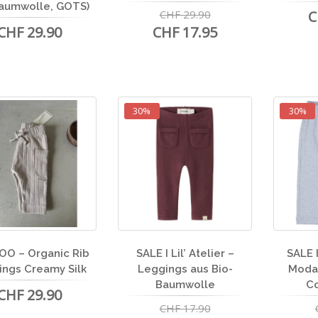
aumwolle, GOTS)
CHF 29.90
C
CHF 29.90
CHF 17.95
30%
30%
O – Organic Rib
SALE I Lil’ Atelier –
SALE I
ings Creamy Silk
Leggings aus Bio-
Modal
Baumwolle
C
CHF 29.90
CHF 17.90