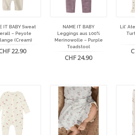
 IT BABY Sweat
NAME IT BABY
Lil’ A
erall – Peyote
Leggings aus 100%
Tur
lange (Cream)
Merinowolle – Purple
Toadstool
CHF 22.90
C
CHF 24.90