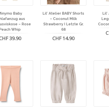
Minymo Baby
Lil’ Atelier BABY Shorts
Lil
hlafanzug aus
– Coconut Milk
Leg
sviskose – Rose
Strawberry I Letzte Gr.
Cocon
Peach Whip
68
C
CHF 39.90
CHF 14.90