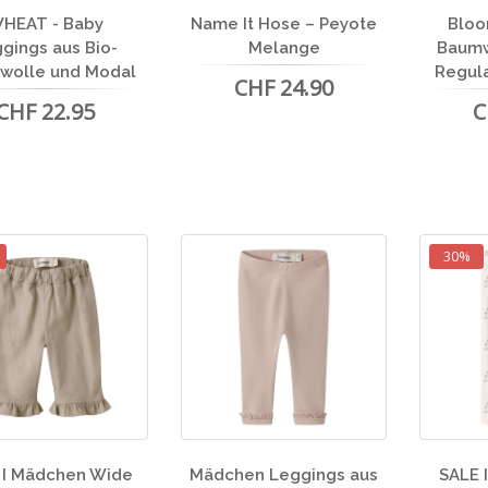
HEAT - Baby
Name It Hose – Peyote
Bloo
gings aus Bio-
Melange
Baumw
wolle und Modal
Regular
CHF 24.90
CHF 22.95
C
30%
 I Mädchen Wide
Mädchen Leggings aus
SALE 