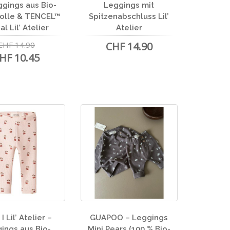
ggings aus Bio-
Leggings mit
olle & TENCEL™
Spitzenabschluss Lil’
l Lil’ Atelier
Atelier
CHF 14.90
CHF 14.90
HF 10.45
I Lil’ Atelier –
GUAPOO – Leggings
ings aus Bio-
Mini Pears (100 % Bio-