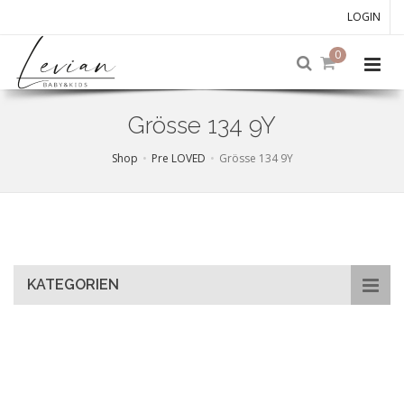
LOGIN
0
Grösse 134 9Y
Shop
Pre LOVED
Grösse 134 9Y
Skip
to
main
content
KATEGORIEN