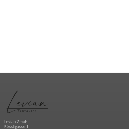
Levian GmbH
Rössligasse 1