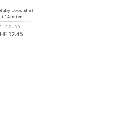
 Baby Loos Shirt
 Lil` Atelier
CHF 24.90
HF 12.45