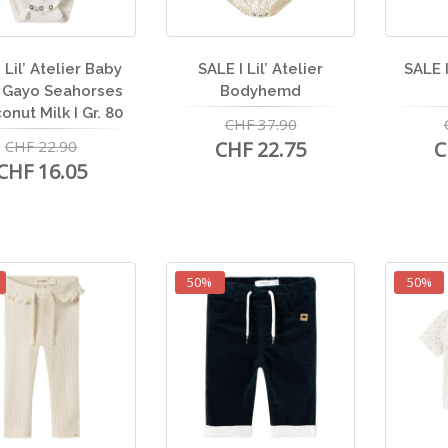
 Lil’ Atelier Baby
SALE I Lil’ Atelier
SALE I
 Gayo Seahorses
Bodyhemd
onut Milk I Gr. 80
CHF 37.90
CHF 22.90
CHF 22.75
C
CHF 16.05
50%
50%