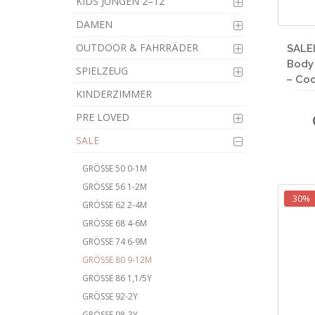
KIDS JUNGEN 2–12
DAMEN
OUTDOOR & FAHRRÄDER
SALEI
Body
SPIELZEUG
– Coc
KINDERZIMMER
PRE LOVED
SALE
GRÖSSE 50 0-1M
GRÖSSE 56 1-2M
30%
GRÖSSE 62 2-4M
GRÖSSE 68 4-6M
GRÖSSE 74 6-9M
GRÖSSE 80 9-12M
GRÖSSE 86 1,1/5Y
GRÖSSE 92-2Y
GRÖSSE 98-3Y