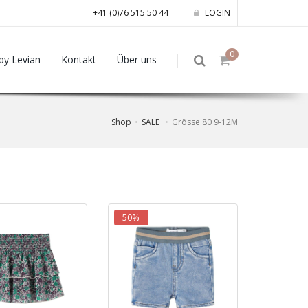
+41 (0)76 515 50 44
LOGIN
0
by Levian
Kontakt
Über uns
Shop
SALE
Grösse 80 9-12M
50%