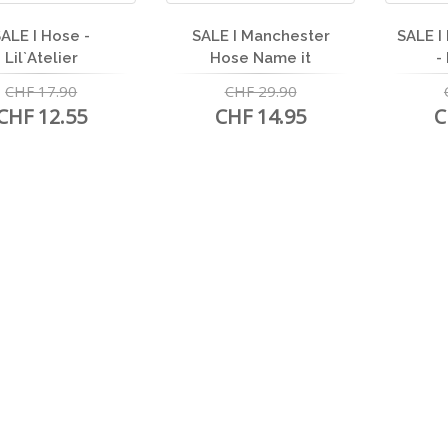
ALE I Hose -
SALE I Manchester
SALE I
Lil`Atelier
Hose Name it
-
CHF 17.90
CHF 29.90
CHF 12.55
CHF 14.95
C