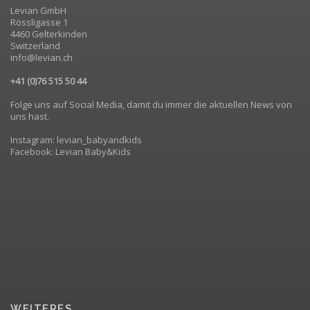
Levian GmbH
Rössligasse 1
4460 Gelterkinden
Switzerland
info@levian.ch
+41 (0)76 515 50 44
Folge uns auf Social Media, damit du immer die aktuellen News von
uns hast.
Instagram: levian_babyandkids
Facebook: Levian Baby&Kids
WEITERES