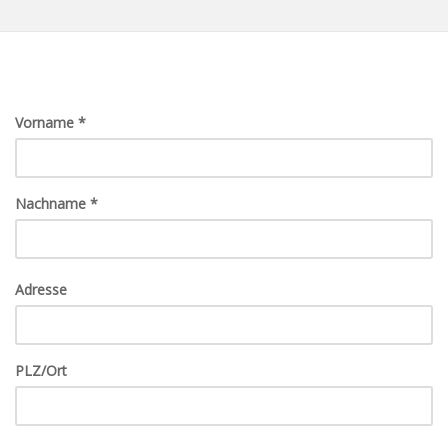
Skip
to
main
content
Vorname
*
Nachname
*
Adresse
PLZ/Ort