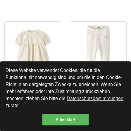
Diese Website verwendet Cookies, die für die
Funktionalität notwendig sind und um die in den Cookie-
Richtlinien dargelegten Zwecke zu erreichen. Wenn Sie
Lil’ Atelier Baby Body
Lil’ Atelier Baby
mehr erfahren oder Ihre Zustimmung zurückziehen
Kleid Flores – Coconut
Leggings Frijo –
möchten, ziehen Sie bitte die
Datenschutzbestimmungen
Milk
Coconut Milk
zurate.
CHF 42.90
CHF 14.90
Alles klar!
Datenschutzbestimmung