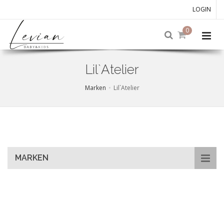
LOGIN
0
Lil`Atelier
Marken
Lil`Atelier
Skip
to
main
content
MARKEN