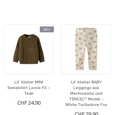
NEU
Lil’ Atelier MINI
Lil’ Atelier BABY
Sweatshirt Loose Fit –
Leggings aus
Teak
Merinowolle und
TENCEL™ Modal –
CHF 24.90
White Turtledove Fox
CHF 29.90