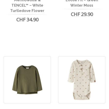
Merinowolle &
Loose Fit – Green
TENCEL™ – White
Winter Moss
Turtledove Flower
CHF 29.90
CHF 34.90