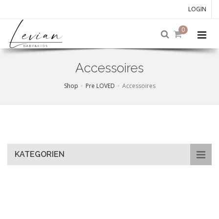
LOGIN
0
Accessoires
Shop
Pre LOVED
Accessoires
Skip
to
main
content
KATEGORIEN