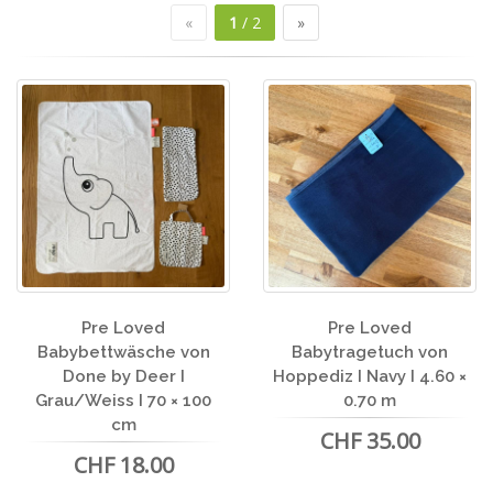
«
1
/ 2
»
Pre Loved
Pre Loved
Babybettwäsche von
Babytragetuch von
Done by Deer I
Hoppediz I Navy I 4.60 ×
Grau/Weiss I 70 × 100
0.70 m
cm
CHF 35.00
CHF 18.00