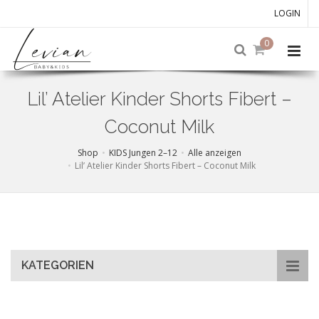
LOGIN
0
Lil’ Atelier Kinder Shorts Fibert –
Coconut Milk
Shop
KIDS Jungen 2–12
Alle anzeigen
Lil’ Atelier Kinder Shorts Fibert – Coconut Milk
Skip
to
main
content
KATEGORIEN