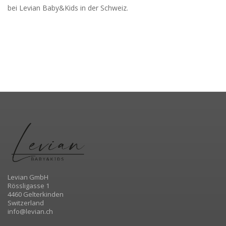
bei Levian Baby&Kids in der Schweiz.
Levian GmbH
Rössligasse 1
4460 Gelterkinden
Switzerland
info@levian.ch