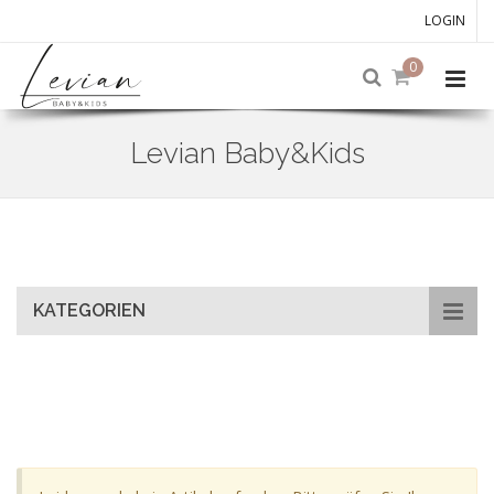
LOGIN
0
Levian Baby&Kids
Skip
to
main
content
KATEGORIEN