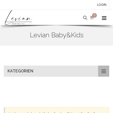
LOGIN
0
Levian Baby&Kids
Skip
to
main
content
KATEGORIEN