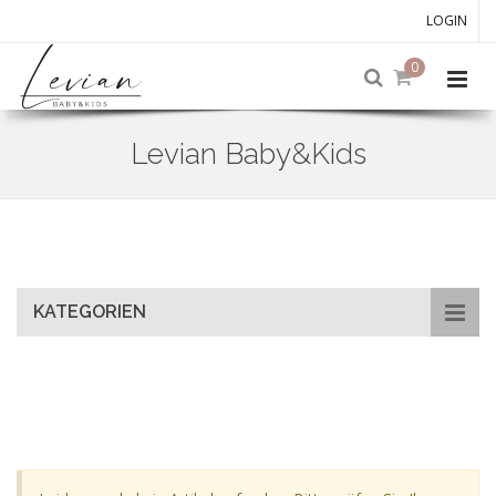
LOGIN
0
Levian Baby&Kids
Skip
to
main
content
KATEGORIEN