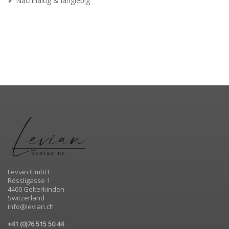
✔ Nachhaltig & langlebig
Levian GmbH
Rössligasse 1
4460 Gelterkinden
Switzerland
info@levian.ch
+41 (0)76 515 50 44