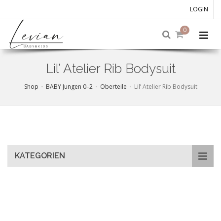
LOGIN
0
Lil’ Atelier Rib Bodysuit
Shop
BABY Jungen 0–2
Oberteile
Lil’ Atelier Rib Bodysuit
Skip
to
main
content
KATEGORIEN