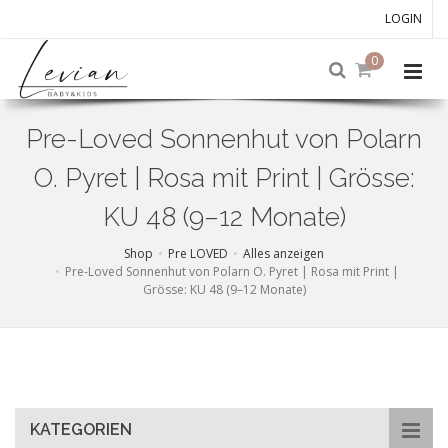
LOGIN
0
Pre-Loved Sonnenhut von Polarn
O. Pyret | Rosa mit Print | Grösse:
KU 48 (9–12 Monate)
Shop
Pre LOVED
Alles anzeigen
Pre-Loved Sonnenhut von Polarn O. Pyret | Rosa mit Print |
Grösse: KU 48 (9–12 Monate)
Skip
to
main
content
KATEGORIEN