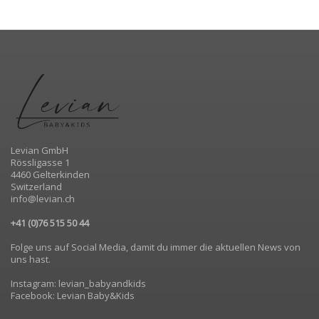
Levian GmbH
Rössligasse 1
4460 Gelterkinden
Switzerland
info@levian.ch
+41 (0)76 515 50 44
Folge uns auf Social Media, damit du immer die aktuellen News von
uns hast.
Instagram: levian_babyandkids
Facebook: Levian Baby&Kids