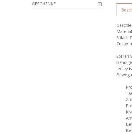
GESCHENKE
Besch
Geschle
Material
Stilart: 
Zusamme
Stellen 
trendig
Jersey i
Bewegun
Produk
Tasch
Zusatzd
Passfo
Krage
Ärmel
Befest
Befest