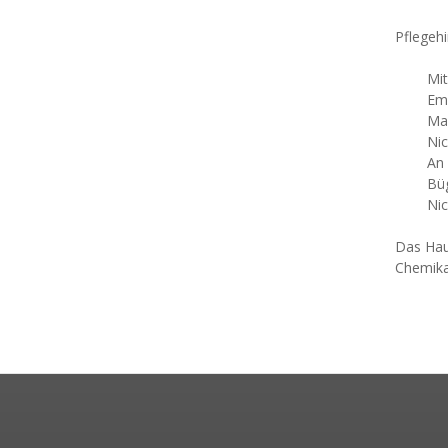
Pflegehi
Mit äh
Empfoh
Maxima
Nicht 
An der
Bügeln 
Nicht 
Das Hau
Chemika