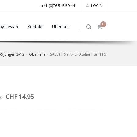
+41 (0)76 515 50 44
LOGIN
0
by Levian
Kontakt
Über uns
DS Jungen 2–12
Oberteile
SALE I T Shirt - Lil`Atelier I Gr. 116
CHF 14.95
90