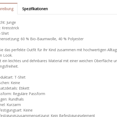
reibung
Spezifikationen
cht: Junge
: Kreisstrick
T-Shirt
nsetzung: 60 % Bio-Baumwolle, 40 % Polyester
Sie das perfekte Outfit für Ihr Kind zusammen mit hochwertigen Allt
en Look.
st ein leichtes und dehnbares Material mit einer weichen Oberfläche
gsfreiheit.
tart: T-Shirt
en: Keine
etails: Etikett
rm: Reguläre Passform
n: Rundhals
: Kurzarm
igungsart: Keine
igungszusammensetzung: Kein Befestigungselement