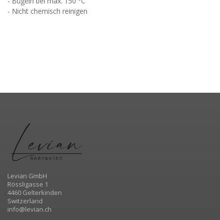
- Bügeln bei max. 150 °C
- Nicht chemisch reinigen
Levian GmbH
Rössligasse 1
4460 Gelterkinden
Switzerland
info@levian.ch