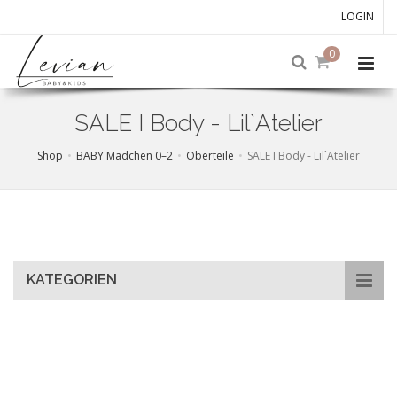
LOGIN
0
SALE I Body - Lil`Atelier
Shop
BABY Mädchen 0–2
Oberteile
SALE I Body - Lil`Atelier
Skip
to
main
content
KATEGORIEN