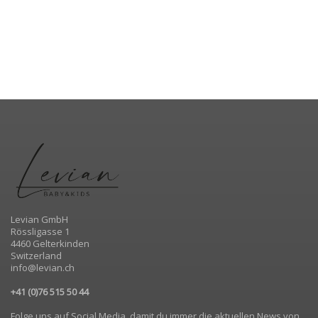
Levian GmbH
Rössligasse 1
4460 Gelterkinden
Switzerland
info@levian.ch
+41 (0)76 515 50 44
Folge uns auf Social Media, damit du immer die aktuellen News von