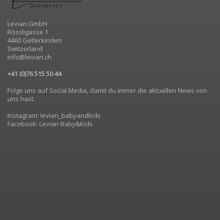
Levian GmbH
Rössligasse 1
4460 Gelterkinden
Switzerland
info@levian.ch
+41 (0)76 515 50 44
Folge uns auf Social Media, damit du immer die aktuellen News von
uns hast.
Instagram: levian_babyandkids
Facebook: Levian Baby&Kids