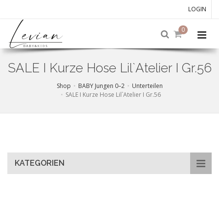
LOGIN
0
SALE I Kurze Hose Lil`Atelier I Gr.56
Shop
BABY Jungen 0–2
Unterteilen
SALE I Kurze Hose Lil`Atelier I Gr.56
Skip
to
main
content
KATEGORIEN